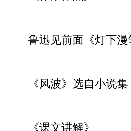
鲁迅见前面《灯下漫
《风波》选自小说集
《课文讲解》